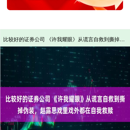
比较好的证券公司 《许我耀眼》从谎言自救到撕掉伪装，赵露思戏里戏外都在自我救赎