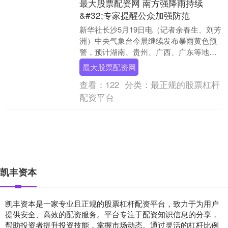
最大股票配资网 南方强降雨持续
&#32;专家提醒公众加强防范
新华社长沙5月19日电（记者余春生、刘芳
洲）中央气象台今晨继续发布暴雨黄色预
警，预计湖南、贵州、广西、广东等地部
分地区有大暴雨，上述部分地区伴有短时
最大股票配资网
强降水，局地....
查看：
122
分类：
最正规的股票杠杆
配资平台
凯丰资本
凯丰资本是一家专业且正规的股票杠杆配资平台，致力于为用户
提供安全、高效的配资服务。平台专注于配资知识信息的分享，
帮助投资者提升投资技能，掌握市场动态。通过灵活的杠杆比例