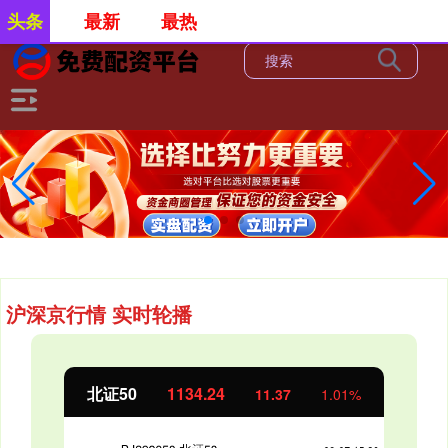
-->
头条
最新
最热
沪深京行情 实时轮播
北证50
1134.24
11.37
1.01%