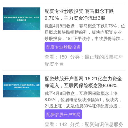
配资专业炒股投资 赛马概念下跌
0.76%，主力资金净流出3股
截至4月8日收盘，赛马概念下跌0.76%，位
居概念板块跌幅榜前列，板块内配资专业
炒股投资，*ST正平跌停，中牧股份等跌幅
居前，股价上涨的有2只，涨幅居前的有新
配资专业炒股投资
华....
查看：
150
分类：
最正规的股票杠杆
配资平台
配资炒股开户官网 15.21亿主力资金
净流入，互联网保险概念涨8.06%
截至4月8日收盘，互联网保险概念上涨
8.06%，位居概念板块涨幅第1，板块内，
21股上涨，志晟信息30%涨停配资炒股开
户官网，东方国信、国源科技、新致软件
配资炒股开户官网
等涨幅....
查看：
142
分类：
配资知识信息服务