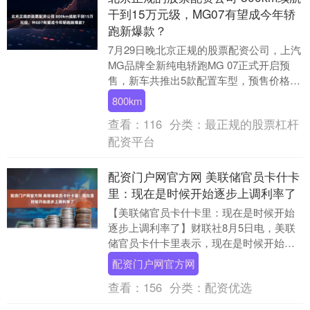
干到15万元级，MG07有望成今年轿
跑新爆款？
7月29日晚北京正规的股票配资公司，上汽
MG品牌全新纯电轿跑MG 07正式开启预
售，新车共推出5款配置车型，预售价格区
间为12.59万-16.59万元。 作为M....
800km
查看：
116
分类：
最正规的股票杠杆
配资平台
配资门户网官方网 美联储官员卡什卡
里：现在是时候开始逐步上调利率了
【美联储官员卡什卡里：现在是时候开始
逐步上调利率了】财联社8月5日电，美联
储官员卡什卡里表示，现在是时候开始逐
步上调利率了。沃什则告诉他，要做他认
配资门户网官方网
为对经济有利的....
查看：
156
分类：
配资优选