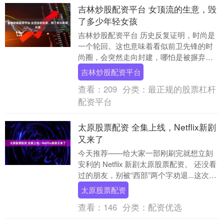
吉林炒股配资平台 女顶流的生意，毁
了多少年轻女孩
吉林炒股配资平台 历史反复证明，时尚是
一个轮回。这也意味着看似前卫先锋的时
尚圈，会突然走向封建，哪怕是被摒弃好
几个世纪的糟粕，可能在2026年打着时尚
吉林炒股配资平台
的旗号死灰....
查看：
209
分类：
最正规的股票杠杆
配资平台
太原股票配资 全集上线，Netflix新剧
又来了
今天推荐——给大家一部刚刷完就想立刻
安利的 Netflix 新剧太原股票配资。 还没看
过的朋友，别被“西部”两个字劝退...这次不
是那种一路开枪狠狠干到底的路数....
太原股票配资
查看：
146
分类：
配资优选