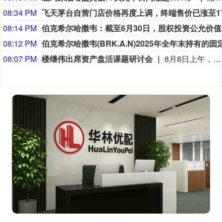
08:34 PM
08:14 PM
伯克希尔
08:12 PM
08:07 PM
楼继伟出席资产盘活课题研讨会
8月8日上午，全球财富管理论坛在京召开“地方国有存量资产盘活进展、难点与策略”课题研讨会，楼继伟出席会议并做总结发言。楼继伟在发言中表示，盘活国有资产既是近期的当务之急，也是一项长期性的战略任务。当前我国GDP平减指数阶段性承压走低，财政维持紧平衡格局的压力持续攀升；我国税收结构以间接税为主体，税收收入增速显著弱于名义GDP增速，财政内生增收动能受限。叠加土地财政收入大幅收缩，地方隐性债务化解、长期限国债常态化发行带来的利息支出刚性上涨，收支两端压力持续凸显。综合多重现实约束来看，国有存量资产盘活并非短期应急手段，而是一项需要常态化、长效化推进的重点工作。（全球财富管理论坛）