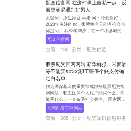
配查信官网 在这件事上自私一点，反
而更容易遇到好男人
关键词：原生家庭 再婚 问：冷爱你好，
2023年关注的你，很荣幸今天能有机会向
你提问。 我今年38岁，在一个小县城的小
银行工作。 之前有过一段婚姻，婚姻存续
配查信官网
11....
查看：
130
分类：
配资优选
股票配资官网网站 新华鲜报｜米面油
等不能买&#32;职工医保个账支付确
定白名单
作为医保基金的重要组成部分股票配资官
网网站，职工医保个人账户能买什么、不
能买什么，一直备受社会关注。 国家医保
局、财政部5月19日发布《关于进一步加强
股票配资官网网站
定点零售药....
查看：
205
分类：
配资知识信息服务