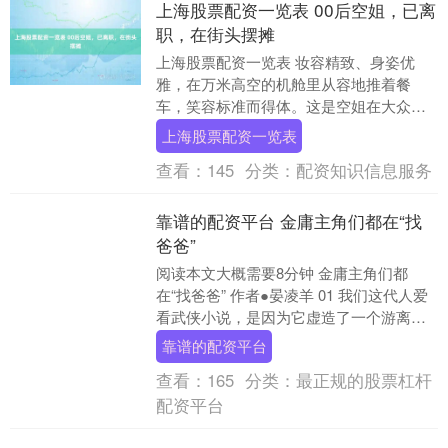
上海股票配资一览表 00后空姐，已离
职，在街头摆摊
上海股票配资一览表 妆容精致、身姿优
雅，在万米高空的机舱里从容地推着餐
车，笑容标准而得体。这是空姐在大众脑
海里停留的印象。 在公众视野里，她们光
上海股票配资一览表
鲜、体面，拥有一....
查看：
145
分类：
配资知识信息服务
靠谱的配资平台 金庸主角们都在“找
爸爸”
阅读本文大概需要8分钟 金庸主角们都
在“找爸爸” 作者●晏凌羊 01 我们这代人爱
看武侠小说，是因为它虚造了一个游离于
现实规则的世界。 大侠们似乎从不担心生
靠谱的配资平台
计。....
查看：
165
分类：
最正规的股票杠杆
配资平台