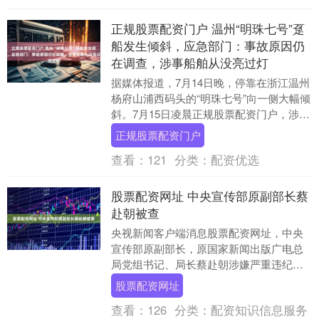
正规股票配资门户 温州“明珠七号”趸
船发生倾斜，应急部门：事故原因仍
在调查，涉事船舶从没亮过灯
据媒体报道，7月14日晚，停靠在浙江温州
杨府山浦西码头的“明珠七号”向一侧大幅倾
斜。7月15日凌晨正规股票配资门户，涉事
船舶运营实体温州明珠邮轮有限公司发布
正规股票配资门户
情况....
查看：
121
分类：
配资优选
股票配资网址 中央宣传部原副部长蔡
赴朝被查
央视新闻客户端消息股票配资网址，中央
宣传部原副部长，原国家新闻出版广电总
局党组书记、局长蔡赴朝涉嫌严重违纪违
法，目前正接受中央纪委国家监委纪律审
股票配资网址
查和监察调查。 ....
查看：
126
分类：
配资知识信息服务