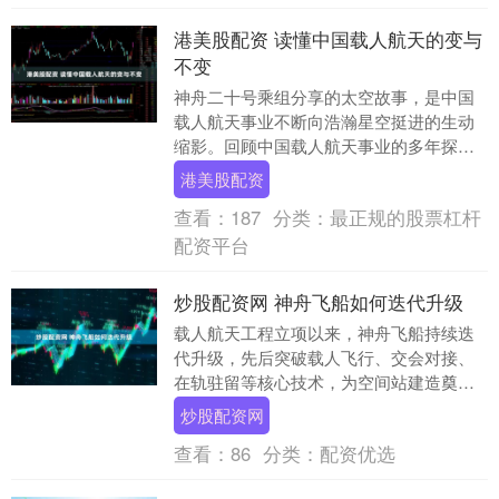
港美股配资 读懂中国载人航天的变与
不变
神舟二十号乘组分享的太空故事，是中国
载人航天事业不断向浩瀚星空挺进的生动
缩影。回顾中国载人航天事业的多年探
索，其中的变与不变给予我们启发。 从“短
港美股配资
期访问”到“长....
查看：
187
分类：
最正规的股票杠杆
配资平台
炒股配资网 神舟飞船如何迭代升级
载人航天工程立项以来，神舟飞船持续迭
代升级，先后突破载人飞行、交会对接、
在轨驻留等核心技术，为空间站建造奠定
坚实基础。空间站任务以来，神舟飞船在
炒股配资网
交会对接、返回回....
查看：
86
分类：
配资优选