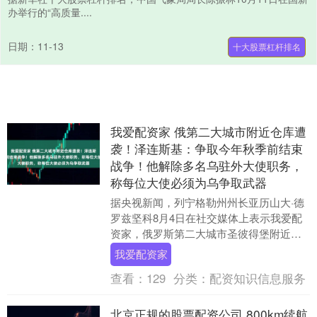
办举行的“高质量....
日期：11-13
十大股票杠杆排名
我爱配资家 俄第二大城市附近仓库遭
袭！泽连斯基：争取今年秋季前结束
战争！他解除多名乌驻外大使职务，
称每位大使必须为乌争取武器
据央视新闻，列宁格勒州州长亚历山大·德
罗兹坚科8月4日在社交媒体上表示我爱配
资家，俄罗斯第二大城市圣彼得堡附近的
一处仓库设施遭到无人机袭击。 德罗兹坚
我爱配资家
科表示，当....
查看：
129
分类：
配资知识信息服务
北京正规的股票配资公司 800km续航