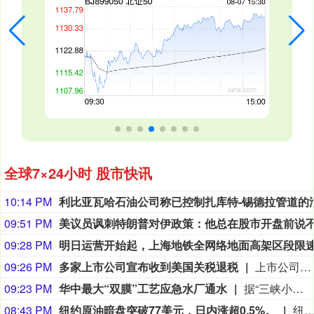
全球7×24小时 股市快讯
10:14 PM
09:51 PM
09:28 PM
09:26 PM
多家上市公司宣布收到美国关税退税
上市公司公告显示，自7月以来，多家公司宣布已经收到美国关税退税。根据美国最高法院今年2月裁定，《国际紧急经济权力法》不授权总统征收大规模关税。美国国际贸易法院随后下令海关办理相关退款。海关与边境保护局4月20日启动第一阶段退款工作，首批退款于5月11日前后发放。美国海关与边境保护局官员本月4日披露的信息显示，截至7月底，该部门已处理完毕约1000亿美元关税的退款流程并把相关信息提供给财政部用于付款。（中新社）
09:23 PM
华中最大“双膜”工艺应急水厂通水
据“三峡小微”公众号消息，8月8日，由三峡集团所属长江环保集团、武汉市水务集团等共同投资建设的华中地区规模最大的“双膜”工艺应急水厂——武汉梁子湖应急水厂并网通水，标志着武汉市江南区域正式构建起“一江一湖”双水源互为备援、灵活调度的供水新格局，为片区660万市民用水安全提供坚实保障。
08:43 PM
纽约原油暗盘突破77美元，日内涨超0.5%。
纽约原油暗盘突破77美元，日内涨超0.