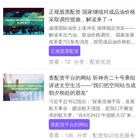
正规股票配资 国家继续对成品油价格
采取调控措施，解读来了→
减缓国际油价上涨冲击 保障稳定供应——
解读本次汽油、柴油价格调控。 国家发展
改革委7日发布消息，按照成品油价格机制
计算，自4月7日24时起，国内汽、柴油价
正规股票配资
格每吨....
查看：
72
分类：
配资优选
查配资平台的网站 听神舟二十号乘组
讲述太空生活——“我们把空间站当成
朝夕相处的朋友”
习近平总书记指出：“探索浩瀚宇宙，发展
航天事业，建设航天强国，是我们不懈追
求的航天梦。”在4月24日“中国航天日”来临
之际，本版推出特别报道，讲述神舟二十
查配资平台的网站
号乘组....
查看：
136
分类：
配资知识信息服务