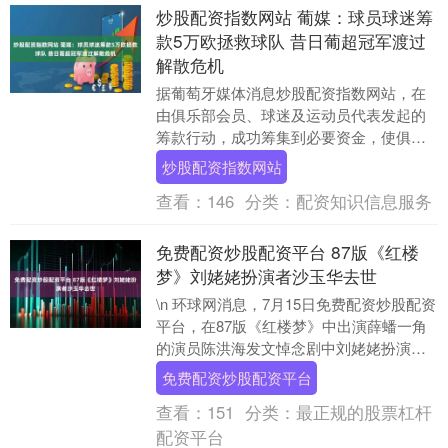
炒股配资指数网站 葡媒：球员球迷筹
款5万欧拯救球队 昔日葡超冠军渡过
解散危机
据葡萄牙媒体消息炒股配资指数网站，在
由俱乐部会员、球迷及运动员代表发起的
筹款行动，成功筹集到必要资金，使俱乐
部得以恢复体育活动后，博阿维斯塔最早
炒股配资指数网站
可能于当地时间下....
查看：
146
分类：
配资知识信息服务
免费配资炒股配资平台 87版《红楼
梦》刘姥姥扮演者沙玉华去世
\n 环球网消息，7月15日免费配资炒股配资
平台，在87版《红楼梦》中出演薛蟠一角
的演员陈洪海发文悼念剧中刘姥姥扮演
者、一级演员沙玉华。 \n 祭文中追
免费配资炒股配资平台
忆，“她....
查看：
151
分类：
最正规的股票杠杆
配资平台